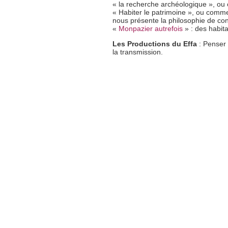
« la recherche archéologique », ou co
« Habiter le patrimoine », ou comme
nous présente la philosophie de cons
«
Monpazier autrefois
» : des habit
Les Productions du Effa
: Penser 
la transmission.