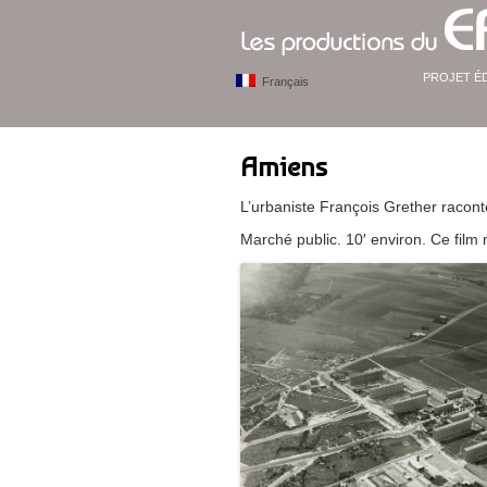
PROJET É
Français
Amiens
L’urbaniste François Grether raconte
Marché public. 10′ environ. Ce film