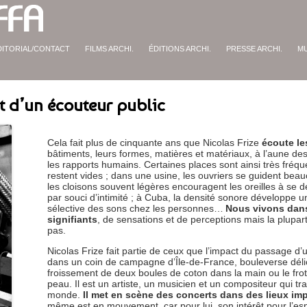
DITORIAL/CONTACT
FILMS ARCHI.
ÉDITIONS ARCHI.
PRESSE ARCHI.
M
cit d’un écouteur public
Cela fait plus de cinquante ans que Nicolas Frize
écoute l
bâtiments, leurs formes, matières et matériaux, à l’aune des 
les rapports humains. Certaines places sont ainsi très fréq
restent vides ; dans une usine, les ouvriers se guident beau
les cloisons souvent légères encouragent les oreilles à se d
par souci d’intimité ; à Cuba, la densité sonore développe 
sélective des sons chez les personnes…
Nous vivons dans
signifiants
, de sensations et de perceptions mais la plupar
pas.
Nicolas Frize fait partie de ceux que l’impact du passage d’u
dans un coin de campagne d’Île-de-France, bouleverse dél
froissement de deux boules de coton dans la main ou le frot
peau. Il est un artiste, un musicien et un compositeur qui tra
monde.
Il met en scène des concerts dans des lieux i
même est en mouvement, car pour lui, son intérêt pour l’e