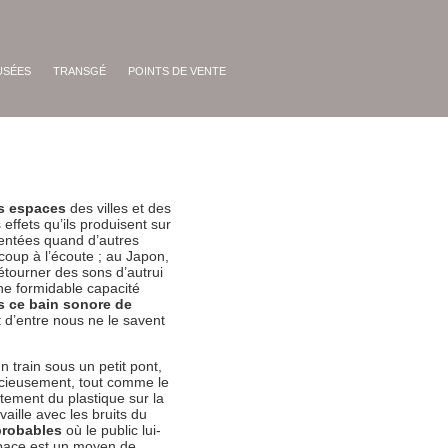
USÉES
TRANSGÉ
POINTS DE VENTE
es espaces
des villes et des
effets qu’ils produisent sur
uentées quand d’autres
coup à l’écoute ; au Japon,
étourner des sons d’autrui
une formidable capacité
 ce bain sonore de
t d’entre nous ne le savent
n train sous un petit pont,
icieusement, tout comme le
tement du plastique sur la
vaille avec les bruits du
mprobables
où le public lui-
space est un moyen de