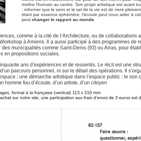
mettre l’humain au centre. Son projet artistique est avant to
: informer que le sens et le sel de la vie est de vivre pleinem
étant par essence éphémère, l’écoute peut nous aider à cela 
peut
changer le rapport au monde
.
sidences, comme à la cité de l’Architecture, ou de collaborations
Workshop à Amiens. Il a aussi participé à des programmes de r
r des municipalités comme Saint-Denis (93) ou Arras, pour établ
s en propositions sociales.
cinquante ans d’expériences et de ressentis. Le récit est une st
 d’un parcours personnel, ni sur le détail des opérations. Il s’or
 l’espace ; une démarche artistique dans l’espace public ; le so
’un homme fou d’écoute, d’un artiste, d’un citoyen
, format à la française (vertical) 113 x 210 mm
achat sur notre site, une participation aux frais d’envoi de 3 euros es