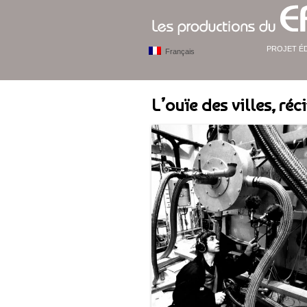
PROJET É
Français
L’ouïe des villes, ré