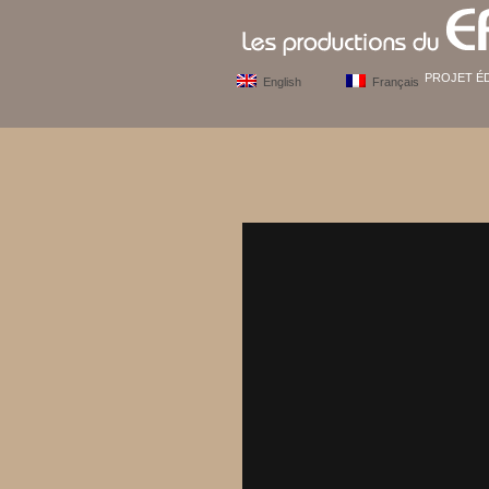
PROJET É
English
Français