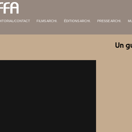
DITORIAL/CONTACT
FILMS ARCHI.
ÉDITIONS ARCHI.
PRESSE ARCHI.
M
Un g