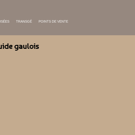
USÉES
TRANSGÉ
POINTS DE VENTE
uide gaulois