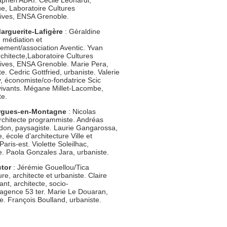
phe/l’ABRI. Cécile Léonardi,
e, Laboratoire Cultures
tives, ENSA Grenoble.
arguerite-Lafigère
: Géraldine
 médiation et
ement/association Aventic. Yvan
chitecte,Laboratoire Cultures
tives, ENSA Grenoble. Marie Pera,
e. Cedric Gottfried, urbaniste. Valerie
 économiste/co-fondatrice Scic
 vivants. Mégane Millet-Lacombe,
te.
irgues-en-Montagne
: Nicolas
architecte programmiste. Andréas
don, paysagiste. Laurie Gangarossa,
e, école d’architecture Ville et
 Paris-est. Violette Soleilhac,
e. Paola Gonzales Jara, urbaniste.
ctor
: Jérémie Gouellou/Tica
ure, architecte et urbaniste. Claire
nt, architecte, socio-
/agence 53 ter. Marie Le Douaran,
te. François Boulland, urbaniste.