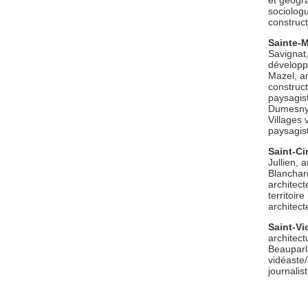
et géogra
sociologu
construc
Sainte-M
Savignat,
développ
Mazel, ar
construc
paysagist
Dumesny,
Villages
paysagis
Saint-C
Jullien, 
Blanchar
architect
territoire
architect
Saint-Vi
architect
Beauparla
vidéaste
journalis