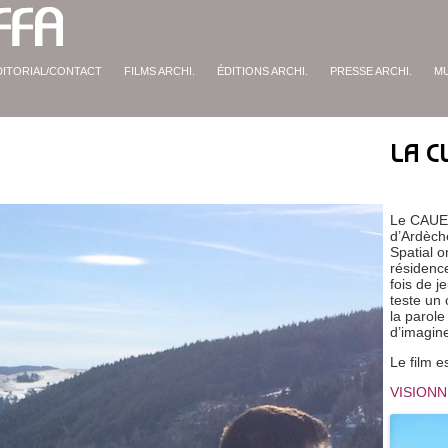
DITORIAL/CONTACT
FILMS ARCHI.
ÉDITIONS ARCHI.
PRESSE ARCHI.
M
LA C
Le CAUE 
d’Ardèche
Spatial o
résidence
fois de 
teste un
la parole
d’imaginer
Le film e
VISIONN