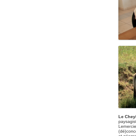
Le Cheyl
paysagist
Lemercier
(dé)conc