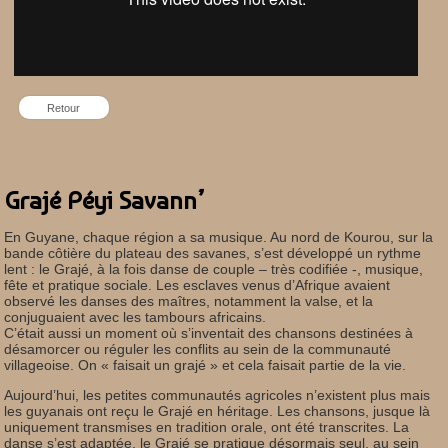
Retour
Grajé Péyi Savann’
En Guyane, chaque région a sa musique. Au nord de Kourou, sur la
bande côtière du plateau des savanes, s’est développé un rythme
lent : le Grajé, à la fois danse de couple – très codifiée -, musique,
fête et pratique sociale. Les esclaves venus d’Afrique avaient
observé les danses des maîtres, notamment la valse, et la
conjuguaient avec les tambours africains.
C’était aussi un moment où s’inventait des chansons destinées à
désamorcer ou réguler les conflits au sein de la communauté
villageoise. On « faisait un grajé » et cela faisait partie de la vie.
Aujourd’hui, les petites communautés agricoles n’existent plus mais
les guyanais ont reçu le Grajé en héritage. Les chansons, jusque là
uniquement transmises en tradition orale, ont été transcrites. La
danse s’est adaptée, le Grajé se pratique désormais seul, au sein