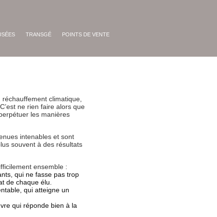
USÉES
TRANSGÉ
POINTS DE VENTE
u réchauffement climatique,
C’est ne rien faire alors que
 perpétuer les manières
enues intenables et sont
plus souvent à des résultats
ifficilement ensemble :
ants, qui ne fasse pas trop
at de chaque élu.
table, qui atteigne un
vre qui réponde bien à la