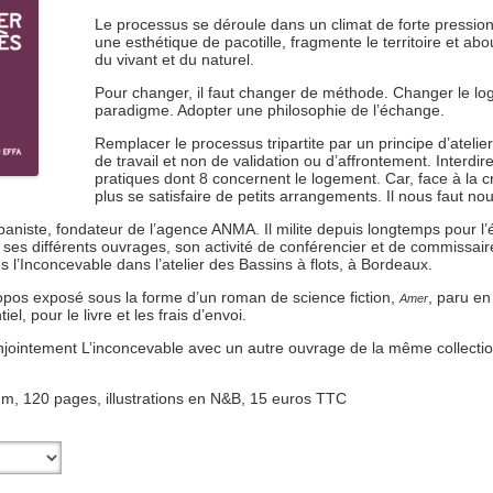
Le processus se déroule dans un climat de forte pressio
une esthétique de pacotille, fragmente le territoire et abou
du vivant et du naturel.
Pour changer, il faut changer de méthode. Changer le log
paradigme. Adopter une philosophie de l’échange.
Remplacer le processus tripartite par un principe d’ate
de travail et non de validation ou d’affrontement. Interdir
pratiques dont 8 concernent le logement. Car, face à la c
plus se satisfaire de petits arrangements. Il nous faut nou
rbaniste, fondateur de l’agence ANMA. Il milite depuis longtemps pour l’
, ses différents ouvrages, son activité de conférencier et de commissaire
 l’Inconcevable dans l’atelier des Bassins à flots, à Bordeaux.
ropos exposé sous la forme d’un roman de science fiction,
, paru e
Amer
el, pour le livre et les frais d’envoi.
ointement L’inconcevable avec un autre ouvrage de la même collection
mm, 120 pages, illustrations en N&B, 15 euros TTC