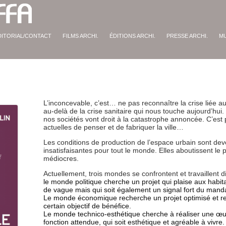
DITORIAL/CONTACT
FILMS ARCHI.
ÉDITIONS ARCHI.
PRESSE ARCHI.
M
L’inconcevable, c’est… ne pas reconnaître la crise liée a
au-delà de la crise sanitaire qui nous touche aujourd’hui. 
nos sociétés vont droit à la catastrophe annoncée. C’est
actuelles de penser et de fabriquer la ville…
Les conditions de production de l’espace urbain sont dev
insatisfaisantes pour tout le monde. Elles aboutissent le 
médiocres.
Actuellement, trois mondes se confrontent et travaillent d
le monde politique cherche un projet qui plaise aux habit
de vague mais qui soit également un signal fort du mand
Le monde économique recherche un projet optimisé et ren
certain objectif de bénéfice.
Le monde technico-esthétique cherche à réaliser une œu
fonction attendue, qui soit esthétique et agréable à vivre.