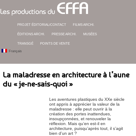
PROJET ÉDITORIAL/CONTACT
FILMS ARCHI.
ÉDITIONS ARCHI.
PRESSE ARCHI.
MUSÉES
TRANSGÉ
POINTS DE VENTE
Français
La maladresse en architecture à l’aune
du « je-ne-sais-quoi »
Les aventures plastiques du XX
e
siècle
ont appris à apprécier la valeur de la
maladresse : elle peut ouvrir à la
création des portes inattendues,
insoupçonnées, et renouveler la
réflexion. Mais qu’en est-il en
architecture, puisqu’après tout, il s’agit
bien d’un art ?