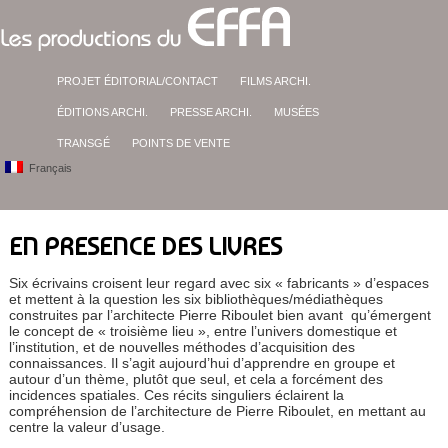
PROJET ÉDITORIAL/CONTACT
FILMS ARCHI.
ÉDITIONS ARCHI.
PRESSE ARCHI.
MUSÉES
TRANSGÉ
POINTS DE VENTE
Français
EN PRESENCE DES LIVRES
Six écrivains croisent leur regard avec six « fabricants » d’espaces
et mettent à la question les six bibliothèques/médiathèques
construites par l’architecte Pierre Riboulet bien avant qu’émergent
le concept de « troisième lieu », entre l’univers domestique et
l’institution, et de nouvelles méthodes d’acquisition des
connaissances. Il s’agit aujourd’hui d’apprendre en groupe et
autour d’un thème, plutôt que seul, et cela a forcément des
incidences spatiales. Ces récits singuliers éclairent la
compréhension de l’architecture de Pierre Riboulet, en mettant au
centre la valeur d’usage.